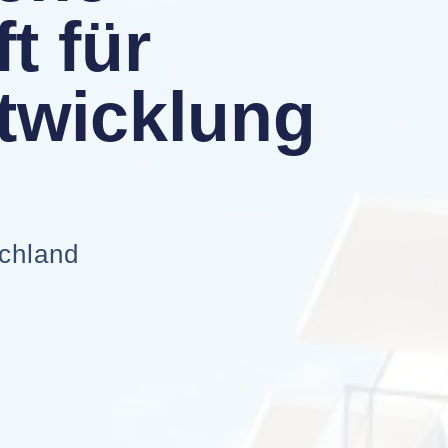
t für
twicklung
schland